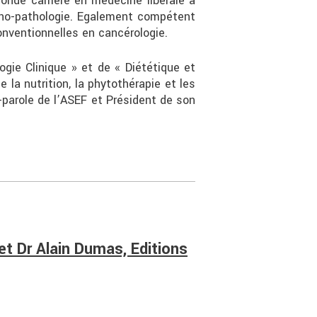
onde carrière en médecine libérale à
muno-pathologie. Egalement compétent
onventionnelles en cancérologie.
gie Clinique » et de « Diététique et
e la nutrition, la phytothérapie et les
-parole de l’ASEF et Président de son
et Dr Alain Dumas, Editions