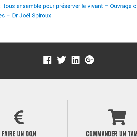
 : tous ensemble pour préserver le vivant – Ouvrage co
s – Dr Joël Spiroux
FAIRE UN DON
COMMANDER UN TA