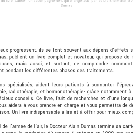
 du livre "Cancer : un accompagnement qui change tout" par les Drs Eric Ménat et A
Dumas
reux progressent, ils se font souvent aux dépens d’effets 
as, publient un livre complet et novateur, qui propose de
auses, mais aussi, et surtout, de comprendre comment
t pendant les différentes phases des traitements.
ns spécialisés, aident leurs patients à surmonter l’épreu
pie, radiothérapie, et hormonothérapie- grâce notamment à l
précieux conseils. Ce livre, fruit de recherches et d’une lo
vous aidera à vous prendre en charge et vous permettra de 
n. Un livre indispensable à lire et à offrir pour mieux comp
de l’armée de l’air, le Docteur Alain Dumas termine sa carri