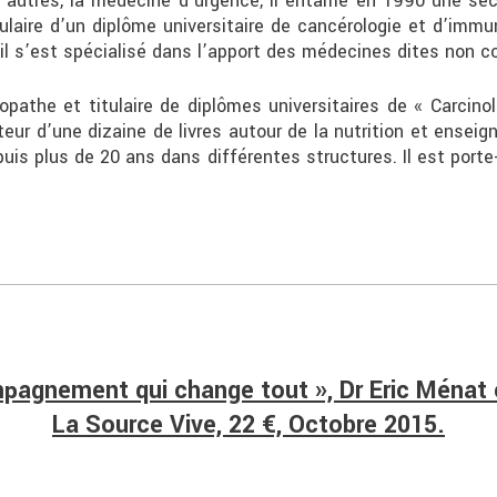
e autres, la médecine d’urgence, il entame en 1990 une sec
itulaire d’un diplôme universitaire de cancérologie et d’im
il s’est spécialisé dans l’apport des médecines dites non c
athe et titulaire de diplômes universitaires de « Carcinolo
uteur d’une dizaine de livres autour de la nutrition et enseign
uis plus de 20 ans dans différentes structures. Il est porte
ompagnement qui change tout », Dr Eric Ménat 
La Source Vive, 22 €, Octobre 2015.