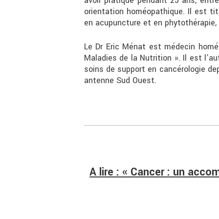
avoir pratiqué pendant 25 ans, entr
orientation homéopathique. Il est t
en acupuncture et en phytothérapie, 
Le Dr Eric Ménat est médecin homéop
Maladies de la Nutrition ». Il est l’a
soins de support en cancérologie dep
antenne Sud Ouest.
A lire : « Cancer : un acc