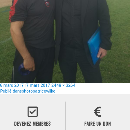
Publié
Taille
6 mars 2017
17 mars 2017
2448 × 3264
le
Navigation
réelle
Publié dans
photopatricewilko
de
l’article
DEVENEZ MEMBRES
FAIRE UN DON