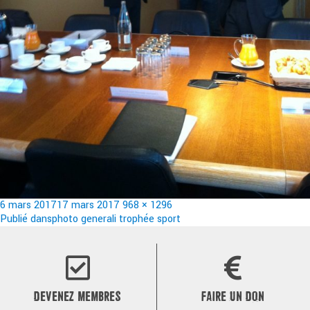
Publié
Taille
6 mars 2017
17 mars 2017
968 × 1296
le
Navigation
réelle
Publié dans
photo generali trophée sport
de
l’article
DEVENEZ MEMBRES
FAIRE UN DON