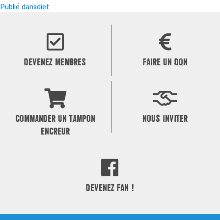
le
Navigation
réelle
Publié dans
diet
de
l’article
DEVENEZ MEMBRES
FAIRE UN DON
COMMANDER UN TAMPON
NOUS INVITER
ENCREUR
DEVENEZ FAN !