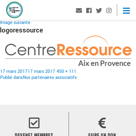
Image suivante
logoressource
Publié
Taille
17 mars 2017
17 mars 2017
450 × 111
le
Navigation
réelle
Publié dans
Nos partenaires associatifs
de
l’article
DEVENEZ MEMBRES
FAIRE UN DON