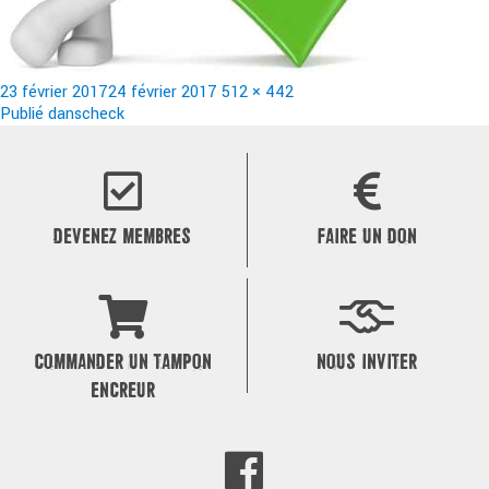
Publié
Taille
23 février 2017
24 février 2017
512 × 442
le
Navigation
réelle
Publié dans
check
de
l’article
DEVENEZ MEMBRES
FAIRE UN DON
COMMANDER UN TAMPON
NOUS INVITER
ENCREUR