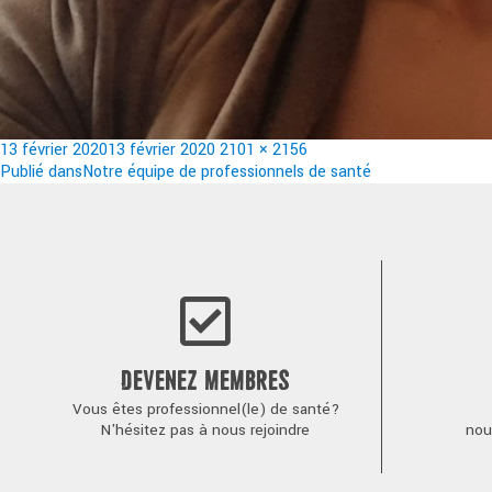
Publié
Taille
13 février 2020
13 février 2020
2101 × 2156
le
Navigation
réelle
Publié dans
Notre équipe de professionnels de santé
de
l’article
DEVENEZ MEMBRES
Vous êtes professionnel(le) de santé?
N'hésitez pas à nous rejoindre
nou