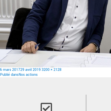
Publié
Taille
6 mars 2017
29 avril 2019
3200 × 2128
le
Navigation
réelle
Publié dans
Nos actions
de
l’article