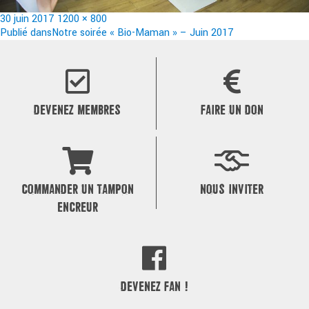
Publié
Taille
30 juin 2017
1200 × 800
le
Navigation
réelle
Publié dans
Notre soirée « Bio-Maman » – Juin 2017
de
l’article
DEVENEZ MEMBRES
FAIRE UN DON
COMMANDER UN TAMPON
NOUS INVITER
ENCREUR
DEVENEZ FAN !