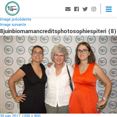
Image précédente
Image suivante
8juinbiomamancreditsphotosophiespiteri (8)
Publié
Taille
30 juin 2017
1200 × 800