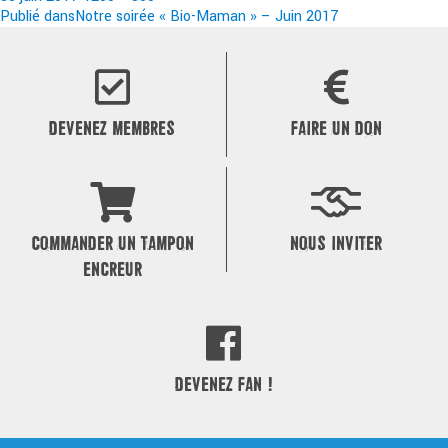
le
Navigation
réelle
Publié dans
Notre soirée « Bio-Maman » – Juin 2017
de
l’article
DEVENEZ MEMBRES
FAIRE UN DON
COMMANDER UN TAMPON
NOUS INVITER
ENCREUR
DEVENEZ FAN !