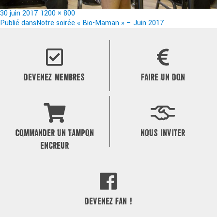
Publié
Taille
30 juin 2017
1200 × 800
le
Navigation
réelle
Publié dans
Notre soirée « Bio-Maman » – Juin 2017
de
l’article
DEVENEZ MEMBRES
FAIRE UN DON
COMMANDER UN TAMPON
NOUS INVITER
ENCREUR
DEVENEZ FAN !