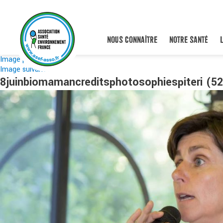
NOUS CONNAÎTRE
NOTRE SANTÉ
Image précédente
Image suivante
8juinbiomamancreditsphotosophiespiteri (52