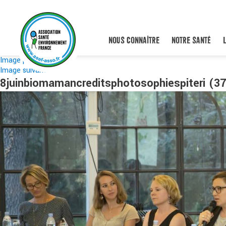
NOUS CONNAÎTRE
NOTRE SANTÉ
Image précédente
Image suivante
8juinbiomamancreditsphotosophiespiteri (37