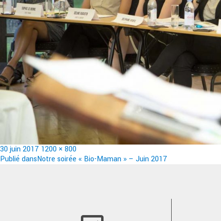
Publié
Taille
30 juin 2017
1200 × 800
le
Navigation
réelle
Publié dans
Notre soirée « Bio-Maman » – Juin 2017
de
l’article