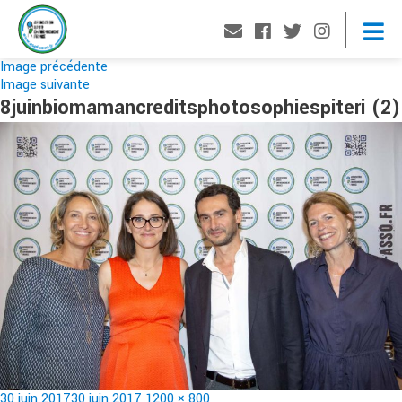
Image précédente
Image suivante
8juinbiomamancreditsphotosophiespiteri (2)
Publié
Taille
30 juin 2017
30 juin 2017
1200 × 800