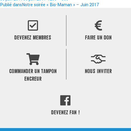
le
Navigation
réelle
Publié dans
Notre soirée « Bio-Maman » – Juin 2017
de
l’article
DEVENEZ MEMBRES
FAIRE UN DON
COMMANDER UN TAMPON
NOUS INVITER
ENCREUR
DEVENEZ FAN !