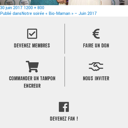
Publié
Taille
30 juin 2017
1200 × 800
le
Navigation
réelle
Publié dans
Notre soirée « Bio-Maman » – Juin 2017
de
l’article
DEVENEZ MEMBRES
FAIRE UN DON
COMMANDER UN TAMPON
NOUS INVITER
ENCREUR
DEVENEZ FAN !