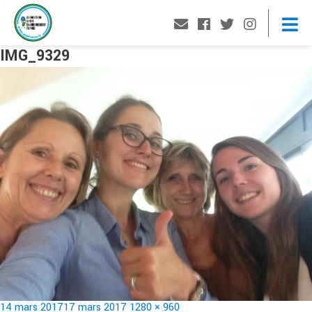
IMG_9329
Publié
Taille
14 mars 2017
17 mars 2017
1280 × 960