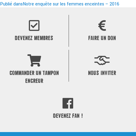
le
Navigation
réelle
Publié dans
Notre enquête sur les femmes enceintes – 2016
de
l’article
DEVENEZ MEMBRES
FAIRE UN DON
COMMANDER UN TAMPON
NOUS INVITER
ENCREUR
DEVENEZ FAN !