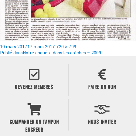
Publié
Taille
10 mars 2017
17 mars 2017
720 × 799
le
Navigation
réelle
Publié dans
Notre enquête dans les crèches – 2009
de
l’article
DEVENEZ MEMBRES
FAIRE UN DON
COMMANDER UN TAMPON
NOUS INVITER
ENCREUR