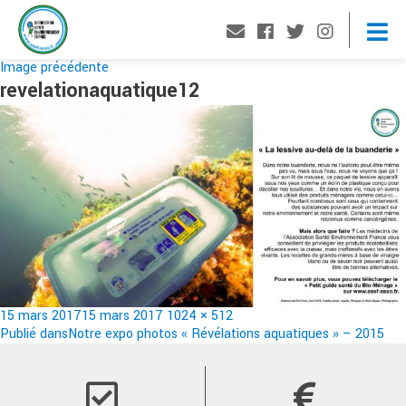
Image précédente
revelationaquatique12
Publié
Taille
15 mars 2017
15 mars 2017
1024 × 512
le
Navigation
réelle
Publié dans
Notre expo photos « Révélations aquatiques » – 2015
de
l’article