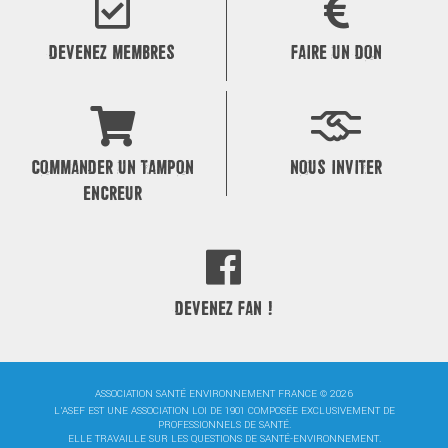
l’article
DEVENEZ MEMBRES
FAIRE UN DON
COMMANDER UN TAMPON
NOUS INVITER
ENCREUR
DEVENEZ FAN !
ASSOCIATION SANTÉ ENVIRONNEMENT FRANCE © 2026
L'ASEF EST UNE ASSOCIATION LOI DE 1901 COMPOSÉE EXCLUSIVEMENT DE
PROFESSIONNELS DE SANTÉ.
ELLE TRAVAILLE SUR LES QUESTIONS DE SANTÉ-ENVIRONNEMENT.