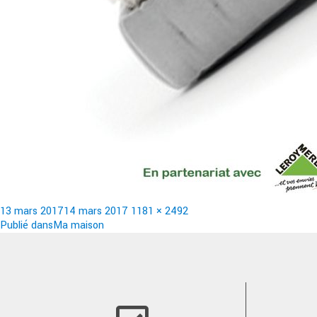
Publié
Taille
13 mars 2017
14 mars 2017
1181 × 2492
le
Navigation
réelle
Publié dans
Ma maison
de
l’article