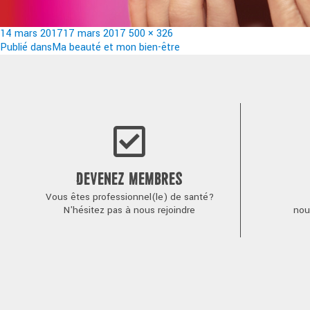
Publié
Taille
14 mars 2017
17 mars 2017
500 × 326
le
Navigation
réelle
Publié dans
Ma beauté et mon bien-être
de
l’article
DEVENEZ MEMBRES
Vous êtes professionnel(le) de santé?
N'hésitez pas à nous rejoindre
nou