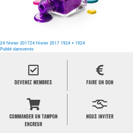
Publié
Taille
24 février 2017
24 février 2017
1924 × 1924
le
Navigation
réelle
Publié dans
vernis
de
l’article
DEVENEZ MEMBRES
FAIRE UN DON
COMMANDER UN TAMPON
NOUS INVITER
ENCREUR