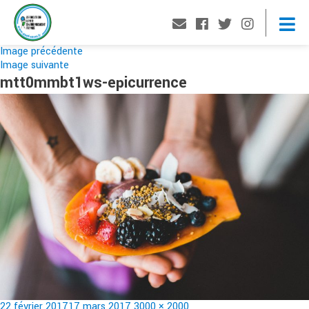
Image précédente
Image suivante
mtt0mmbt1ws-epicurrence
Publié
Taille
22 février 2017
17 mars 2017
3000 × 2000