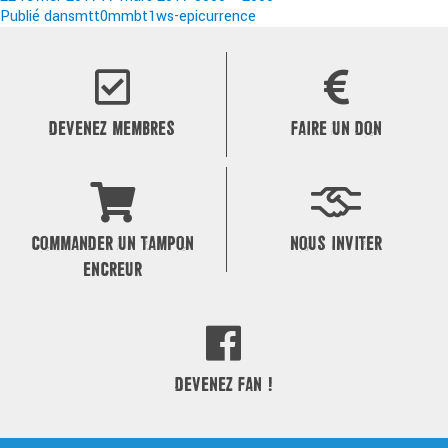
le
Navigation
réelle
Publié dans
mtt0mmbt1ws-epicurrence
de
l’article
DEVENEZ MEMBRES
FAIRE UN DON
COMMANDER UN TAMPON
NOUS INVITER
ENCREUR
DEVENEZ FAN !