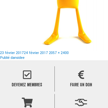
Publié
Taille
23 février 2017
24 février 2017
2057 × 2400
le
Navigation
réelle
Publié dans
idee
de
l’article
DEVENEZ MEMBRES
FAIRE UN DON