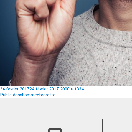
Publié
Taille
24 février 2017
24 février 2017
2000 × 1334
le
Navigation
réelle
Publié dans
hommeetcarotte
de
l’article