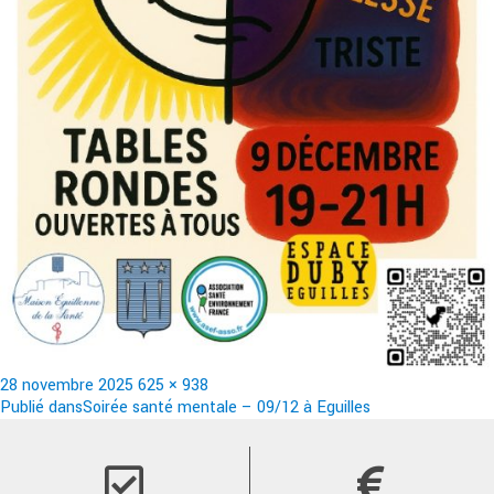
Publié
Taille
28 novembre 2025
625 × 938
le
Navigation
réelle
Publié dans
Soirée santé mentale – 09/12 à Eguilles
de
l’article