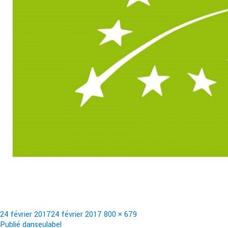
Publié
Taille
24 février 2017
24 février 2017
800 × 679
le
Navigation
réelle
Publié dans
eulabel