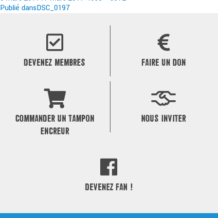
le
Navigation
réelle
Publié dans
DSC_0197
de
l’article
DEVENEZ MEMBRES
FAIRE UN DON
COMMANDER UN TAMPON
NOUS INVITER
ENCREUR
DEVENEZ FAN !