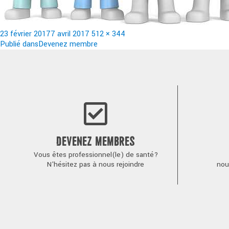
Publié
Taille
23 février 2017
7 avril 2017
512 × 344
le
Navigation
réelle
Publié dans
Devenez membre
de
l’article
DEVENEZ MEMBRES
Vous êtes professionnel(le) de santé?
N'hésitez pas à nous rejoindre
nou