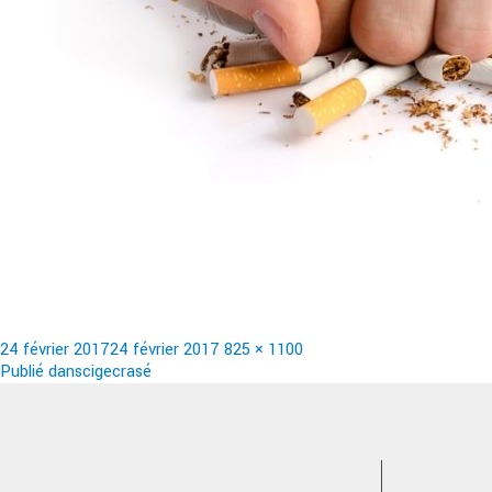
Publié
Taille
24 février 2017
24 février 2017
825 × 1100
le
Navigation
réelle
Publié dans
cigecrasé
de
l’article