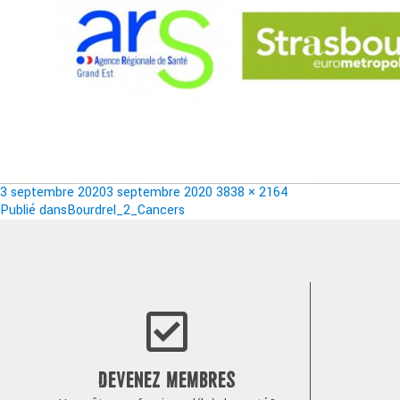
Publié
Taille
3 septembre 2020
3 septembre 2020
3838 × 2164
le
Navigation
réelle
Publié dans
Bourdrel_2_Cancers
de
l’article
DEVENEZ MEMBRES