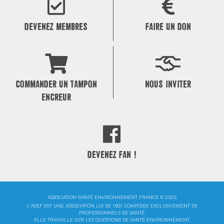
l’article
DEVENEZ MEMBRES
FAIRE UN DON
COMMANDER UN TAMPON
NOUS INVITER
ENCREUR
DEVENEZ FAN !
ASSOCIATION SANTÉ ENVIRONNEMENT FRANCE © 2026
L'ASEF EST UNE ASSOCIATION LOI DE 1901 COMPOSÉE EXCLUSIVEMENT DE
PROFESSIONNELS DE SANTÉ.
ELLE TRAVAILLE SUR LES QUESTIONS DE SANTÉ-ENVIRONNEMENT.