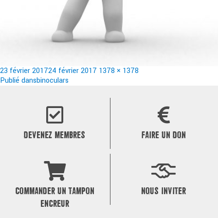
Publié
Taille
23 février 2017
24 février 2017
1378 × 1378
le
Navigation
réelle
Publié dans
binoculars
de
l’article
DEVENEZ MEMBRES
FAIRE UN DON
COMMANDER UN TAMPON
NOUS INVITER
ENCREUR