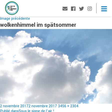
Image précédente
wolkenhimmel im spätsommer
Publié
Taille
2 novembre 2017
2 novembre 2017
3456 × 2304
le
réelle
Publié dans
Sous le signe de l’air !