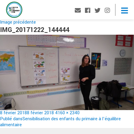
Image précédente
IMG_20171222_144444
Publié
Taille
8 février 2018
8 février 2018
4160 × 2340
le
Navigation
réelle
Publié dans
Sensibilisation des enfants du primaire à l’équilibre
alimentaire
de