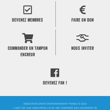
l’article
DEVENEZ MEMBRES
FAIRE UN DON
COMMANDER UN TAMPON
NOUS INVITER
ENCREUR
DEVENEZ FAN !
ASSOCIATION SANTÉ ENVIRONNEMENT FRANCE © 2026
L'ASEF EST UNE ASSOCIATION LOI DE 1901 COMPOSÉE EXCLUSIVEMENT DE