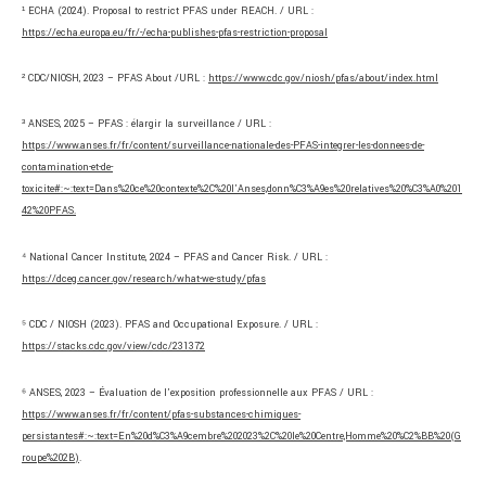
¹ ECHA (2024). Proposal to restrict PFAS under REACH. / URL :
https://echa.europa.eu/fr/-/echa-publishes-pfas-restriction-proposal
² CDC/NIOSH, 2023 – PFAS About /URL :
https://www.cdc.gov/niosh/pfas/about/index.html
³ ANSES, 2025 – PFAS : élargir la surveillance / URL :
https://www.anses.fr/fr/content/surveillance-nationale-des-PFAS-integrer-les-donnees-de-
contamination-et-de-
toxicite#:~:text=Dans%20ce%20contexte%2C%20l’Anses,donn%C3%A9es%20relatives%20%C3%A0%201
42%20PFAS.
⁴ National Cancer Institute, 2024 – PFAS and Cancer Risk. / URL :
https://dceg.cancer.gov/research/what-we-study/pfas
⁵ CDC / NIOSH (2023). PFAS and Occupational Exposure. / URL :
https://stacks.cdc.gov/view/cdc/231372
⁶ ANSES, 2023 – Évaluation de l’exposition professionnelle aux PFAS / URL :
https://www.anses.fr/fr/content/pfas-substances-chimiques-
persistantes#:~:text=En%20d%C3%A9cembre%202023%2C%20le%20Centre,Homme%20%C2%BB%20(G
roupe%202B)
.