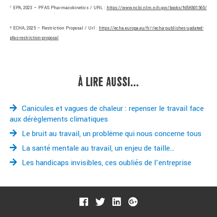
⁷ EPA, 2023 – PFAS Pharmacokinetics / URL :
https://www.ncbi.nlm.nih.gov/books/NBK601565/
⁸ ECHA, 2025 – Restriction Proposal / Url :
https://echa.europa.eu/fr/-/echa-publishes-updated-
pfas-restriction-proposal
À LIRE AUSSI...
Canicules et vagues de chaleur : repenser le travail face
aux dérèglements climatiques
Le bruit au travail, un problème qui nous concerne tous
La santé mentale au travail, un enjeu de taille…
Les handicaps invisibles, ces oubliés de l’entreprise