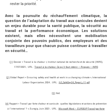
rester la priorité.
Avec la poursuite du réchauffement climatique, la
question de l’adaptation du travail aux canicules devient
un enjeu durable pour la santé publique, la sécurité au
travail et la performance économique. Les solutions
existent, mais elles nécessitent une mobilisation
conjointe des pouvoirs publics, des employeurs et des
travailleurs pour que chacun puisse continuer à travailler
en sécurité…
[1]
Dossier « Travail à la chaleur », Institut national de recherche et de sécurité (INRS),
17/07/2025 ; URL :
Travail à la chaleur. Ce qu’il faut retenir – Risques – INRS
[2]
Global Report « Ensuring safety and health at work in a changing climate », International
Labour Organization, 2024 ; URL :
ILO_SafeDay24_Report_r11.pdf
[3]
Ibid.
[4]
Rapport « Travail par forte chaleur et canicule : quelles législations et actions de prévention
à l’international ? », Eurogip, Juin 2023 ; URL :
Microsoft Word – EUROGIP-Travail-par-forte-