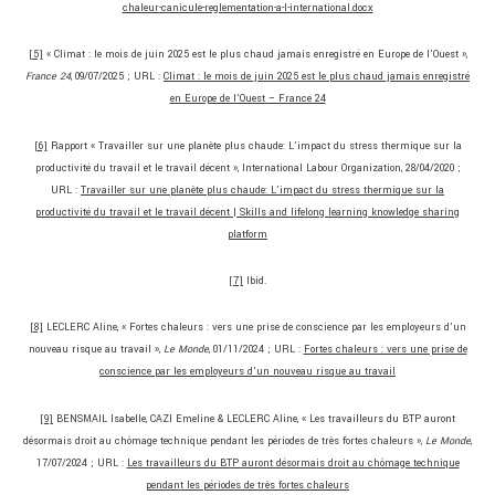
chaleur-canicule-reglementation-a-l-international.docx
[5]
« Climat : le mois de juin 2025 est le plus chaud jamais enregistré en Europe de l’Ouest »,
France 24
, 09/07/2025 ; URL :
Climat : le mois de juin 2025 est le plus chaud jamais enregistré
en Europe de l’Ouest – France 24
[6]
Rapport « Travailler sur une planète plus chaude: L’impact du stress thermique sur la
productivité du travail et le travail décent », International Labour Organization, 28/04/2020 ;
URL :
Travailler sur une planète plus chaude: L’impact du stress thermique sur la
productivité du travail et le travail décent | Skills and lifelong learning knowledge sharing
platform
[7]
Ibid.
[8]
LECLERC Aline, « Fortes chaleurs : vers une prise de conscience par les employeurs d’un
nouveau risque au travail »,
Le Monde
, 01/11/2024 ; URL :
Fortes chaleurs : vers une prise de
conscience par les employeurs d’un nouveau risque au travail
[9]
BENSMAIL Isabelle, CAZI Emeline & LECLERC Aline, « Les travailleurs du BTP auront
désormais droit au chômage technique pendant les périodes de très fortes chaleurs »,
Le Monde
,
17/07/2024 ; URL :
Les travailleurs du BTP auront désormais droit au chômage technique
pendant les périodes de très fortes chaleurs