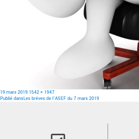
Publié
Taille
19 mars 2019
1542 × 1947
le
Navigation
réelle
Publié dans
Les brèves de l’ASEF du 7 mars 2019
de
l’article