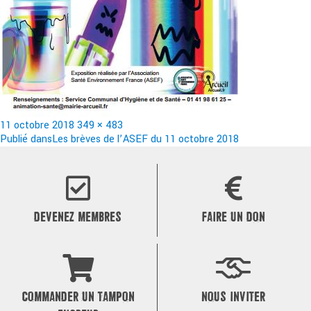
Publié
Taille
11 octobre 2018
349 × 483
le
Navigation
réelle
Publié dans
Les brèves de l’ASEF du 11 octobre 2018
de
l’article
DEVENEZ MEMBRES
FAIRE UN DON
COMMANDER UN TAMPON
NOUS INVITER