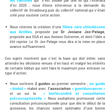
les cantines
qui s’est soldée par une loi qui l’interdira
d’ici 2025 ; nous étions intervenus à la demande du
collectif de Strasbourg puis du collectif national qui s’était
créé pour soutenir cette action.
Nous citerons la création d’une
filière zéro chlordécone
aux Antilles
, proposée par
Dr
Josiane Jos-Pelage
,
proposée aux EGA et aux Assises Outremer, et dont l’idée a
été reprise. Le Dr Jos-Pelage nous dira si la mise en place
avance suffisamment.
Ces sujets montrent que c’est la base qui doit initier, sans
attendre les décisions venues d’en haut et malgré les intérêts
de certains lobbys qui vont faire le maximum pour entraver ce
type d’action.
Nous sortirons
2 guides
au premier semestre ;
un guide
« biokid »
réalisé avec
l’association
« gueriduncancer »
et un sur la
« biofécondité et consultation
préconceptionelle »
. Nous souhaitons promouvoir cette
consultation préconceptionelle pour que dès le début de la
grossesse, les chances soient optimales d’une bonne