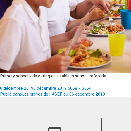
Primary school kids eating at a table in school cafeteria
Publié
Taille
6 décembre 2019
6 décembre 2019
5068 × 3364
le
Navigation
réelle
Publié dans
Les brèves de l’ASEF du 06 décembre 2019
de
l’article