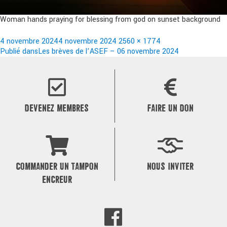
Woman hands praying for blessing from god on sunset background
Publié
Taille
4 novembre 2024
4 novembre 2024
2560 × 1774
le
Navigation
réelle
Publié dans
Les brèves de l’ASEF – 06 novembre 2024
de
l’article
DEVENEZ MEMBRES
FAIRE UN DON
COMMANDER UN TAMPON
NOUS INVITER
ENCREUR