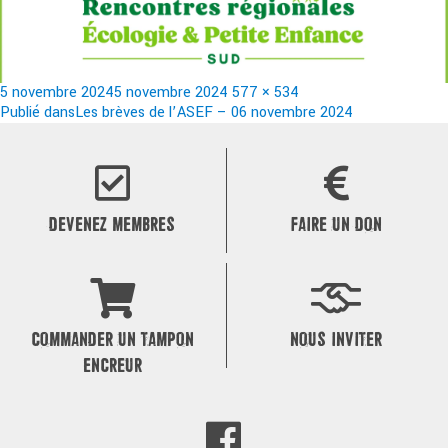
Publié
Taille
5 novembre 2024
5 novembre 2024
577 × 534
le
Navigation
réelle
Publié dans
Les brèves de l’ASEF – 06 novembre 2024
de
l’article
DEVENEZ MEMBRES
FAIRE UN DON
COMMANDER UN TAMPON
NOUS INVITER
ENCREUR