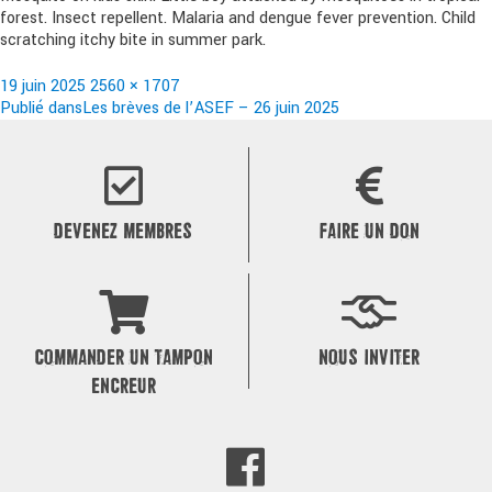
forest. Insect repellent. Malaria and dengue fever prevention. Child
scratching itchy bite in summer park.
Publié
Taille
19 juin 2025
2560 × 1707
le
Navigation
réelle
Publié dans
Les brèves de l’ASEF – 26 juin 2025
de
l’article
DEVENEZ MEMBRES
FAIRE UN DON
COMMANDER UN TAMPON
NOUS INVITER
ENCREUR