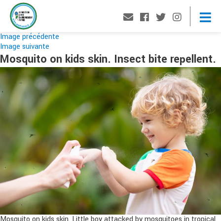
Image précédente
Image suivante
Mosquito on kids skin. Insect bite repellent.
Mosquito on kids skin. Little boy attacked by mosquitoes in tropical