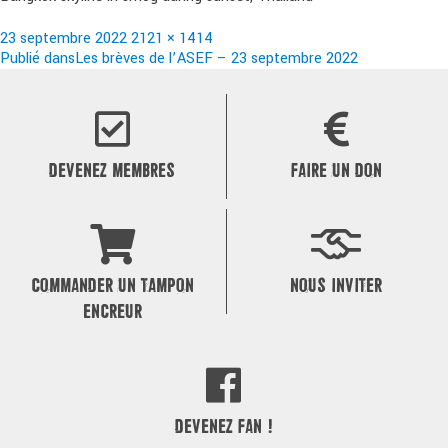
Publié
Taille
23 septembre 2022
2121 × 1414
le
Navigation
réelle
Publié dans
Les brèves de l’ASEF – 23 septembre 2022
de
l’article
DEVENEZ MEMBRES
FAIRE UN DON
COMMANDER UN TAMPON
NOUS INVITER
ENCREUR
DEVENEZ FAN !