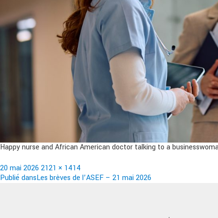
Happy nurse and African American doctor talking to a businesswoman 
Publié
Taille
20 mai 2026
2121 × 1414
le
Navigation
réelle
Publié dans
Les brèves de l’ASEF – 21 mai 2026
de
l’article