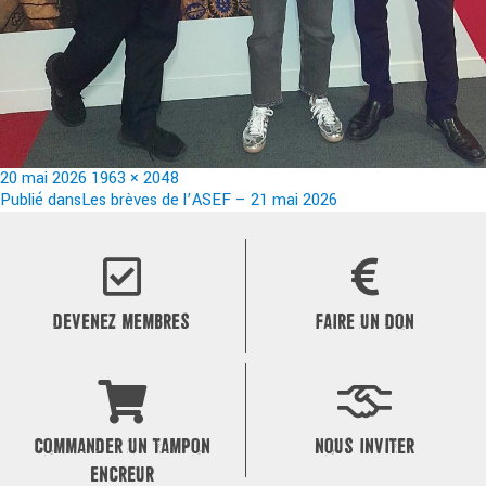
Publié
Taille
20 mai 2026
1963 × 2048
le
Navigation
réelle
Publié dans
Les brèves de l’ASEF – 21 mai 2026
de
l’article
DEVENEZ MEMBRES
FAIRE UN DON
COMMANDER UN TAMPON
NOUS INVITER
ENCREUR