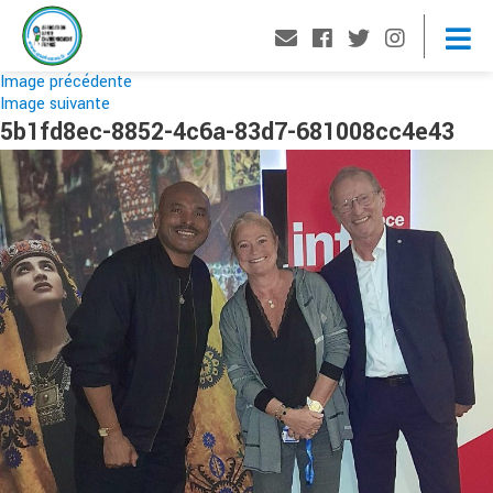
Image précédente
Image suivante
5b1fd8ec-8852-4c6a-83d7-681008cc4e43