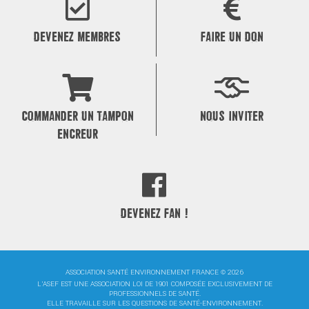
l’article
DEVENEZ MEMBRES
FAIRE UN DON
COMMANDER UN TAMPON
NOUS INVITER
ENCREUR
DEVENEZ FAN !
ASSOCIATION SANTÉ ENVIRONNEMENT FRANCE © 2026
L'ASEF EST UNE ASSOCIATION LOI DE 1901 COMPOSÉE EXCLUSIVEMENT DE
PROFESSIONNELS DE SANTÉ.
ELLE TRAVAILLE SUR LES QUESTIONS DE SANTÉ-ENVIRONNEMENT.