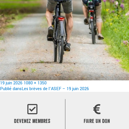
Publié
Taille
19 juin 2026
1080 × 1350
le
Navigation
réelle
Publié dans
Les brèves de l’ASEF – 19 juin 2026
de
l’article
DEVENEZ MEMBRES
FAIRE UN DON