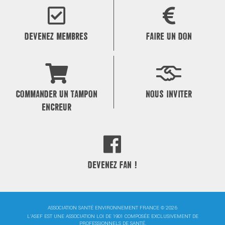
l’article
DEVENEZ MEMBRES
FAIRE UN DON
COMMANDER UN TAMPON
NOUS INVITER
ENCREUR
DEVENEZ FAN !
ASSOCIATION SANTÉ ENVIRONNEMENT FRANCE © 2026
L'ASEF EST UNE ASSOCIATION LOI DE 1901 COMPOSÉE EXCLUSIVEMENT DE
PROFESSIONNELS DE SANTÉ.